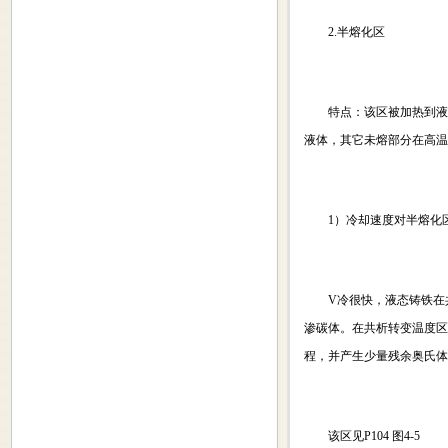
2.半熔化区
特点：该区被加热到液相线
液体，其它未熔部分在高温
1）冷却速度对半熔化区
V冷很快，液态铸铁在共
渗碳体。在共析转变温度区
程，并产生少量残余奥氏体
该区见P104 图4-5