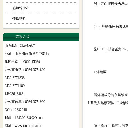
另一方面焊接接头易出
热镀锌护栏
铸铁护栏
(一）焊接接头易出现白
联系方式
山东临朐福特机械厂
见P103，以含碳为3%
地址：山东省临朐县吕匣驻地
集团电话：40060-15689
办公室电话：0536-3771800
1.焊缝区
0536-3771838
0536-3771400
15963648888
当焊缝成分与灰铸铁铸件
办公室传真：0536-3771900
主要为共晶渗碳体+二次渗
QQ：12832018
邮箱：
12832018@QQ.com
网址：www.fute-china.com
防止措施： 铁艺，铁艺护