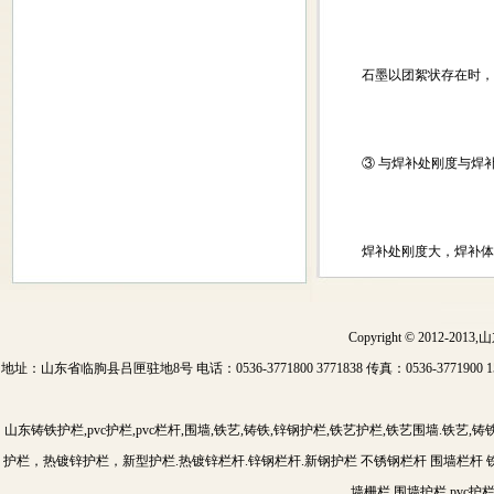
石墨以团絮状存在时，焊
③ 与焊补处刚度与焊补
焊补处刚度大，焊补体积
Copyright © 2012-201
地址：山东省临朐县吕匣驻地8号 电话：0536-3771800 3771838 传真：0536-3771900 15
山东铸铁护栏,pvc护栏,pvc栏杆,围墙,铁艺,铸铁,锌钢护栏,铁艺护栏,铁艺围墙.铁艺,
护栏，热镀锌护栏，新型护栏.热镀锌栏杆.锌钢栏杆.新钢护栏 不锈钢栏杆 围墙栏杆 铁
墙栅栏 围墙护栏 pvc护