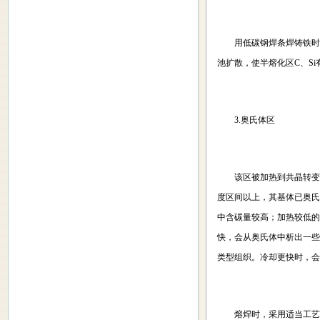
用低碳钢焊条焊铸铁时，半
池扩散，使半熔化区C、S
3.奥氏体区
该区被加热到共晶转变下限
度区间以上，其基体已奥氏
中含碳量较高；加热较低的
快，会从奥氏体中析出一些
类型组织。冷却更快时，会
熔焊时，采用适当工艺使