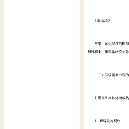
4.重结晶区
很窄，加热温度范围780
却过程中，奥氏体转变为珠
（二）裂纹是易出现的
1. 可发生在烛焊缝或热
1）焊缝处冷裂纹