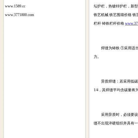
www.1589.cc
坛护栏，热镀锌护栏，新型护
www.3771800.com
铁艺机械 铁艺围墙价格 铁
栏杆 铸铁栏杆价格
www.37
焊缝为铸铁 ①采用适当
力。
异质焊缝：若采用低碳钢进
1/4，其焊缝平均含碳量将为
采用异质时，必须要设法
缝不出现淬硬组织并具有