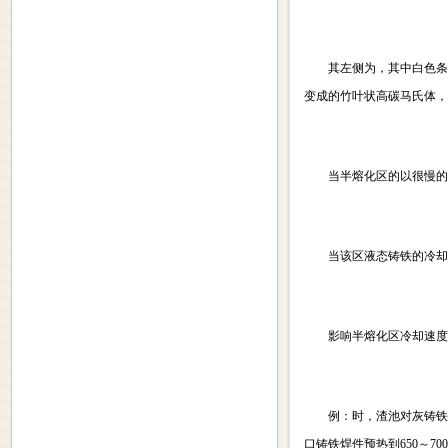
其左侧为，其中白色条状
变成的竹叶状高碳马氏体，
当半熔化区的以很慢的冷
当该区液态铸铁的冷却速
影响半熔化区冷却速度的
例：时，渣池对灰铸铁先
口铸铁焊件预热到650～